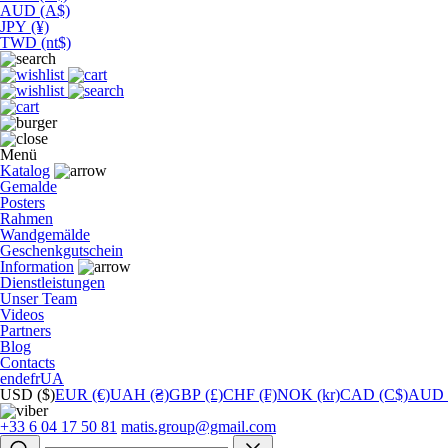
AUD (A$)
JPY (¥)
TWD (nt$)
Menü
Katalog
Gemalde
Posters
Rahmen
Wandgemälde
Geschenkgutschein
Information
Dienstleistungen
Unser Team
Videos
Partners
Blog
Contacts
en
de
fr
UA
USD ($)
EUR (€)
UAH (₴)
GBP (£)
CHF (₣)
NOK (kr)
CAD (C$)
AUD 
+33 6 04 17 50 81
matis.group@gmail.com