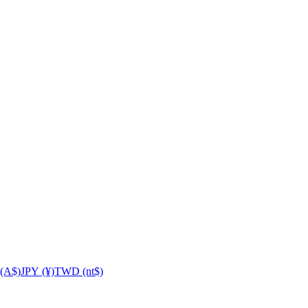
(A$)
JPY (¥)
TWD (nt$)