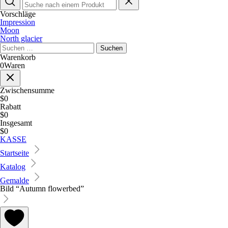
Vorschläge
Impression
Moon
North glacier
Suche
nach:
Warenkorb
0
Waren
Zwischensumme
$0
Rabatt
$0
Insgesamt
$0
KASSE
Startseite
Katalog
Gemalde
Bild “Autumn flowerbed”