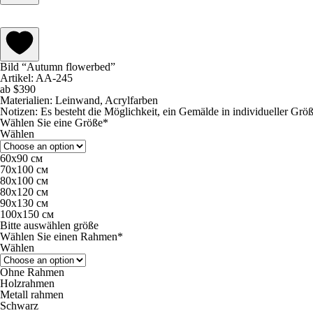
Bild “Autumn flowerbed”
Artikel: AA-245
ab
$
390
Materialien:
Leinwand, Acrylfarben
Notizen:
Es besteht die Möglichkeit, ein Gemälde in individueller Grö
Wählen Sie eine Größe*
Wählen
60х90 см
70х100 см
80х100 см
80х120 см
90x130 см
100х150 см
Bitte auswählen größe
Wählen Sie einen Rahmen*
Wählen
Ohne Rahmen
Holzrahmen
Metall rahmen
Schwarz