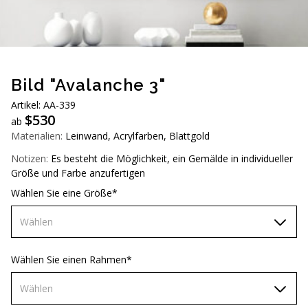
AUD (A$)
JPY (¥)
TWD (NT$)
Bild "Avalanche 3"
Artikel: AА-339
$
530
ab
Materialien:
Leinwand, Acrylfarben, Blattgold
Notizen:
Es besteht die Möglichkeit, ein Gemälde in individueller
Größe und Farbe anzufertigen
Wählen Sie eine Größe*
Wählen
60х90 см
Wählen Sie einen Rahmen*
70х100 см
Wählen