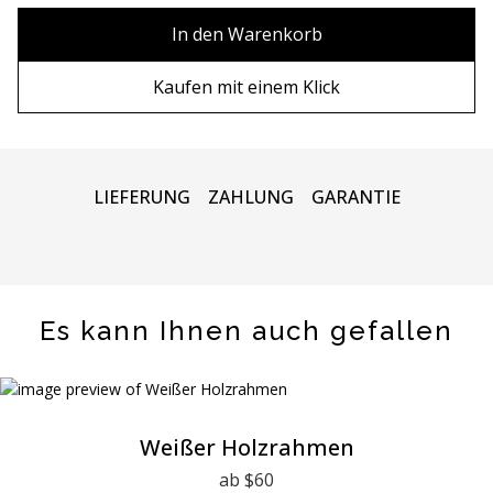
80х100 см
Ohne Rahmen
In den Warenkorb
80х120 см
Holzrahmen
Kaufen mit einem Klick
90x130 см
Metall rahmen
100х150 см
LIEFERUNG
ZAHLUNG
GARANTIE
Es kann Ihnen auch gefallen
Weißer Holzrahmen
ab $60