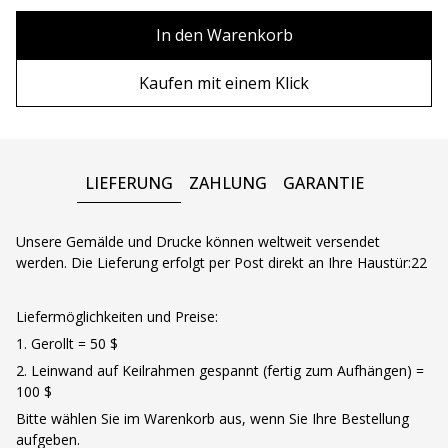
80х100 см
Ohne Rahmen
In den Warenkorb
80х120 см
Holzrahmen
Kaufen mit einem Klick
90x130 см
Metall rahmen
100х150 см
LIEFERUNG
ZAHLUNG
GARANTIE
Unsere Gemälde und Drucke können weltweit versendet
werden. Die Lieferung erfolgt per Post direkt an Ihre Haustür:22
Liefermöglichkeiten und Preise:
1. Gerollt = 50 $
2. Leinwand auf Keilrahmen gespannt (fertig zum Aufhängen) =
100 $
Bitte wählen Sie im Warenkorb aus, wenn Sie Ihre Bestellung
aufgeben.