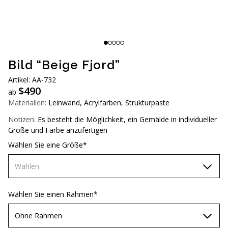
AUD (A$)
JPY (¥)
TWD (NT$)
Bild “Beige Fjord”
Artikel: АА-732
$
490
ab
Materialien:
Leinwand, Acrylfarben, Strukturpaste
Notizen:
Es besteht die Möglichkeit, ein Gemälde in individueller
Größe und Farbe anzufertigen
Wählen Sie eine Größe*
Wählen
60х90 см
Wählen Sie einen Rahmen*
70х100 см
Ohne Rahmen