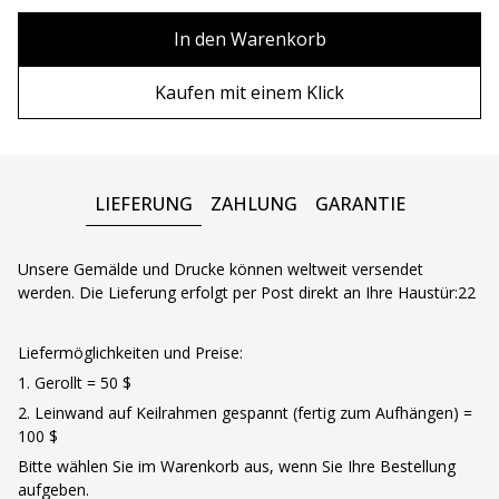
80х100 см
Ohne Rahmen
In den Warenkorb
80х120 см
Holzrahmen
Kaufen mit einem Klick
90x130 см
Metall rahmen
100х150 см
LIEFERUNG
ZAHLUNG
GARANTIE
Unsere Gemälde und Drucke können weltweit versendet
werden. Die Lieferung erfolgt per Post direkt an Ihre Haustür:22
Liefermöglichkeiten und Preise:
1. Gerollt = 50 $
2. Leinwand auf Keilrahmen gespannt (fertig zum Aufhängen) =
100 $
Bitte wählen Sie im Warenkorb aus, wenn Sie Ihre Bestellung
aufgeben.