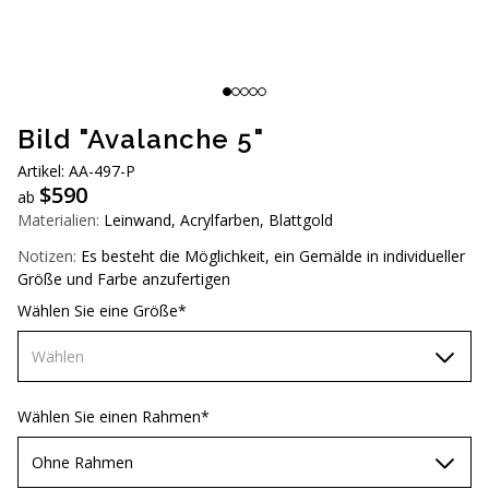
AUD (A$)
JPY (¥)
TWD (NT$)
Bild "Avalanche 5"
Artikel: АА-497-Р
$
590
ab
Materialien:
Leinwand, Acrylfarben, Blattgold
Notizen:
Es besteht die Möglichkeit, ein Gemälde in individueller
Größe und Farbe anzufertigen
Wählen Sie eine Größe*
Wählen
60х90 см
Wählen Sie einen Rahmen*
70х100 см
Ohne Rahmen