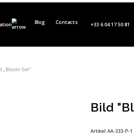
Blog
Contacts
ation
+33 6 04 17 50 81
ienstleistungen
nser Team
ideos
ld „Bloom Set“
artners
n
Bild "B
Artikel: AA-333-P-1