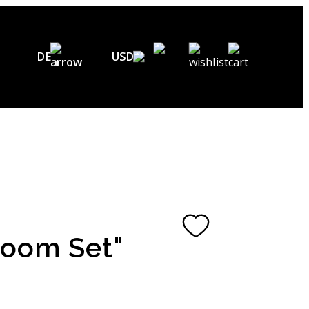
DE
USD
EN
USD ($)
DE
EUR (€)
UAH (₴)
FR
GBP (£)
UA
CHF (₣)
loom Set"
NOK (kr)
CAD (C$)