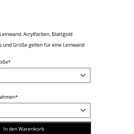
AUD (A$)
JPY (¥)
TWD (nt$)
Leinwand, Acrylfarben, Blattgold
s und Größe gelten für eine Leinwand
röße*
 Rahmen*
In den Warenkorb