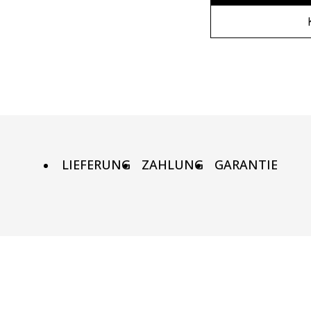
Ohne Rahm
80х100 см
Holzrahme
80х120 см
Metall rah
90x130 см
LIEFERUNG
ZAHLUNG
GARANTIE
100х150 см