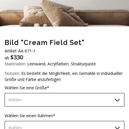
AUD (A$)
JPY (¥)
TWD (NT$)
Bild "Cream Field Set"
Artikel: АA-671-1
$
330
ab
Materialien:
Leinwand, Acrylfarben, Strukturpaste
Notizen:
Es besteht die Möglichkeit, ein Gemälde in individueller
Größe und Farbe anzufertigen
Wählen Sie eine Größe*
Wählen
60х90 см
Wählen Sie einen Rahmen*
70х100 см
Wählen