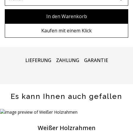
80х100 см
Ohne Rahmen
In den Warenkorb
80х120 см
Holzrahmen
Kaufen mit einem Klick
90x130 см
Metall rahmen
100х150 см
LIEFERUNG
ZAHLUNG
GARANTIE
Es kann Ihnen auch gefallen
Weißer Holzrahmen