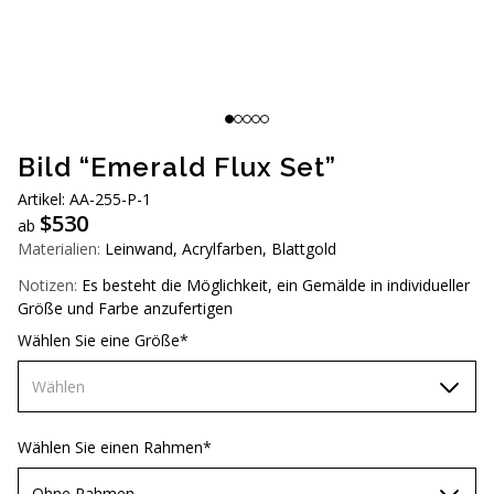
AUD (A$)
JPY (¥)
TWD (NT$)
Bild “Emerald Flux Set”
Artikel: АA-255-P-1
$
530
ab
Materialien:
Leinwand, Acrylfarben, Blattgold
Notizen:
Es besteht die Möglichkeit, ein Gemälde in individueller
Größe und Farbe anzufertigen
Wählen Sie eine Größe*
Wählen
60х90 см
Wählen Sie einen Rahmen*
70х100 см
Ohne Rahmen