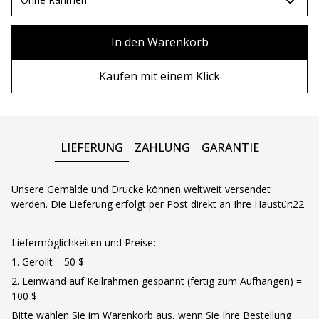
80х100 см
Ohne Rahmen
In den Warenkorb
80х120 см
Holzrahmen
Kaufen mit einem Klick
90x130 см
Metall rahmen
100х150 см
LIEFERUNG
ZAHLUNG
GARANTIE
Unsere Gemälde und Drucke können weltweit versendet
werden. Die Lieferung erfolgt per Post direkt an Ihre Haustür:22
Liefermöglichkeiten und Preise:
1. Gerollt = 50 $
2. Leinwand auf Keilrahmen gespannt (fertig zum Aufhängen) =
100 $
Bitte wählen Sie im Warenkorb aus, wenn Sie Ihre Bestellung