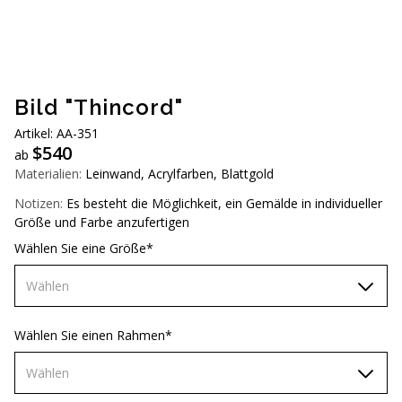
AUD (A$)
JPY (¥)
TWD (NT$)
Bild "Thincord"
Artikel: АA-351
$
540
ab
Materialien:
Leinwand, Acrylfarben, Blattgold
Notizen:
Es besteht die Möglichkeit, ein Gemälde in individueller
Größe und Farbe anzufertigen
Wählen Sie eine Größe*
Wählen
60х90 см
Wählen Sie einen Rahmen*
70х100 см
Wählen