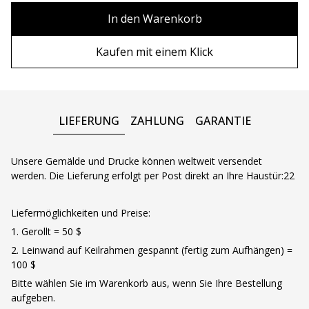
80х100 см
Ohne Rahmen
In den Warenkorb
80х120 см
Holzrahmen
Kaufen mit einem Klick
90x130 см
Metall rahmen
100х150 см
LIEFERUNG
ZAHLUNG
GARANTIE
Unsere Gemälde und Drucke können weltweit versendet
werden. Die Lieferung erfolgt per Post direkt an Ihre Haustür:22
Liefermöglichkeiten und Preise:
1. Gerollt = 50 $
2. Leinwand auf Keilrahmen gespannt (fertig zum Aufhängen) =
100 $
Bitte wählen Sie im Warenkorb aus, wenn Sie Ihre Bestellung
aufgeben.