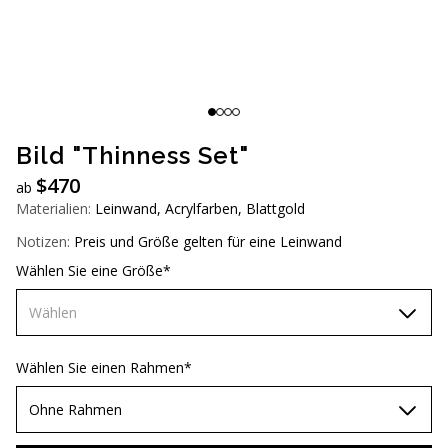
AUD (A$)
JPY (¥)
TWD (NT$)
Bild "Thinness Set"
$
470
ab
Materialien:
Leinwand, Acrylfarben, Blattgold
Notizen:
Preis und Größe gelten für eine Leinwand
Wählen Sie eine Größe*
Wählen
60х90 см
Wählen Sie einen Rahmen*
70х100 см
Ohne Rahmen