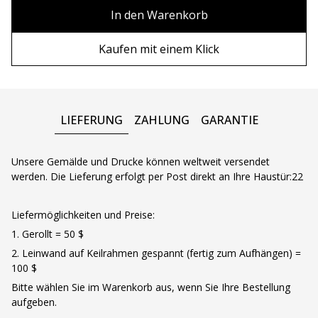
80х100 см
Ohne Rahmen
In den Warenkorb
80х120 см
Holzrahmen
Kaufen mit einem Klick
90x130 см
Metall rahmen
100х150 см
LIEFERUNG
ZAHLUNG
GARANTIE
Unsere Gemälde und Drucke können weltweit versendet
werden. Die Lieferung erfolgt per Post direkt an Ihre Haustür:22
Liefermöglichkeiten und Preise:
1. Gerollt = 50 $
2. Leinwand auf Keilrahmen gespannt (fertig zum Aufhängen) =
100 $
Bitte wählen Sie im Warenkorb aus, wenn Sie Ihre Bestellung
aufgeben.