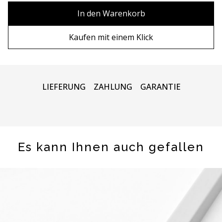
90х90 cm
Ohne Rahmen
In den Warenkorb
100х100 cm
Holzrahmen
Kaufen mit einem Klick
110х110 cm
Metall rahmen
LIEFERUNG
ZAHLUNG
GARANTIE
Es kann Ihnen auch gefallen