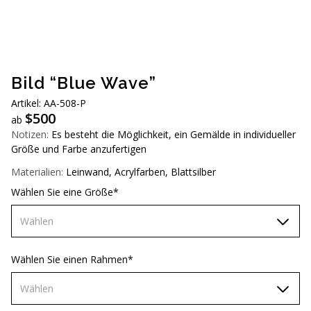
AUD (A$)
JPY (¥)
TWD (NT$)
Bild “Blue Wave”
Artikel: AA-508-P
$
500
ab
Notizen:
Es besteht die Möglichkeit, ein Gemälde in individueller
Größe und Farbe anzufertigen
Materialien:
Leinwand, Acrylfarben, Blattsilber
Wählen Sie eine Größe*
Wählen
70х70 cm
Wählen Sie einen Rahmen*
80х80 cm
Wählen