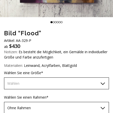
AUD (A$)
JPY (¥)
TWD (NT$)
Bild “Flood”
Artikel: AA-329-P
$
430
ab
Notizen:
Es besteht die Möglichkeit, ein Gemälde in individueller
Größe und Farbe anzufertigen
Materialien:
Leinwand, Acrylfarben, Blattgold
Wählen Sie eine Größe*
Wählen
70х70 cm
Wählen Sie einen Rahmen*
80х80 cm
Ohne Rahmen