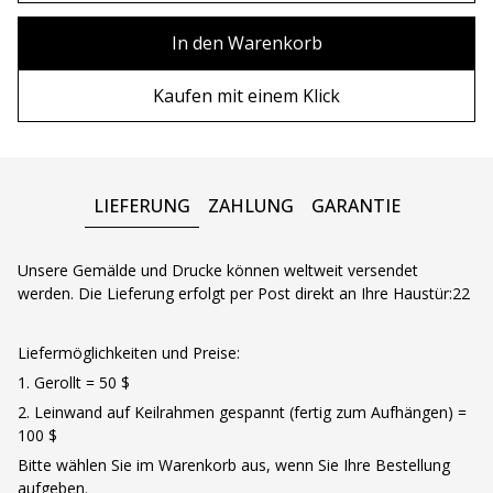
90х90 cm
Ohne Rahmen
In den Warenkorb
100х100 cm
Holzrahmen
Kaufen mit einem Klick
110х110 cm
Metall rahmen
LIEFERUNG
ZAHLUNG
GARANTIE
Unsere Gemälde und Drucke können weltweit versendet
werden. Die Lieferung erfolgt per Post direkt an Ihre Haustür:22
Liefermöglichkeiten und Preise:
1. Gerollt = 50 $
2. Leinwand auf Keilrahmen gespannt (fertig zum Aufhängen) =
100 $
Bitte wählen Sie im Warenkorb aus, wenn Sie Ihre Bestellung
aufgeben.