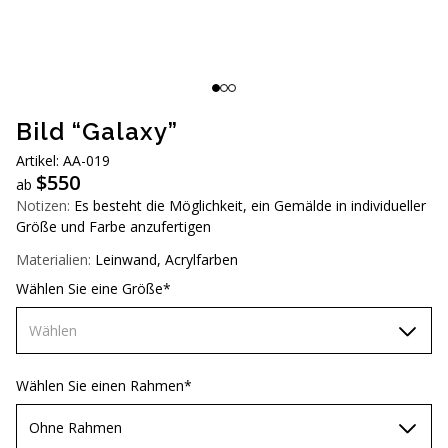
AUD (A$)
JPY (¥)
TWD (NT$)
Bild “Galaxy”
Artikel: AA-019
$
550
ab
Notizen:
Es besteht die Möglichkeit, ein Gemälde in individueller
Größe und Farbe anzufertigen
Materialien:
Leinwand, Acrylfarben
Wählen Sie eine Größe*
Wählen
70х70 cm
Wählen Sie einen Rahmen*
80х80 cm
Ohne Rahmen