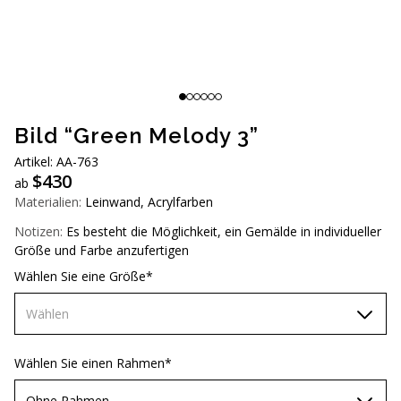
AUD (A$)
JPY (¥)
TWD (NT$)
Bild “Green Melody 3”
Artikel: AA-763
$
430
ab
Materialien:
Leinwand, Acrylfarben
Notizen:
Es besteht die Möglichkeit, ein Gemälde in individueller
Größe und Farbe anzufertigen
Wählen Sie eine Größe*
Wählen
60х90 см
Wählen Sie einen Rahmen*
70х100 см
Ohne Rahmen