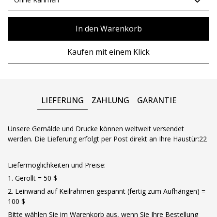
80х100 см
Ohne Rahmen
In den Warenkorb
80х120 см
Holzrahmen
Kaufen mit einem Klick
90x130 см
Metall rahmen
100х150 см
LIEFERUNG
ZAHLUNG
GARANTIE
Unsere Gemälde und Drucke können weltweit versendet
werden. Die Lieferung erfolgt per Post direkt an Ihre Haustür:22
Liefermöglichkeiten und Preise:
1. Gerollt = 50 $
2. Leinwand auf Keilrahmen gespannt (fertig zum Aufhängen) =
100 $
Bitte wählen Sie im Warenkorb aus, wenn Sie Ihre Bestellung