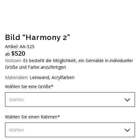
AUD (A$)
JPY (¥)
TWD (NT$)
Bild “Harmony 2”
Artikel: AA-525
$
520
ab
Notizen:
Es besteht die Möglichkeit, ein Gemälde in individueller
Größe und Farbe anzufertigen
Materialien:
Leinwand, Acrylfarben
Wählen Sie eine Größe*
Wählen
70х70 cm
Wählen Sie einen Rahmen*
80х80 cm
Wählen