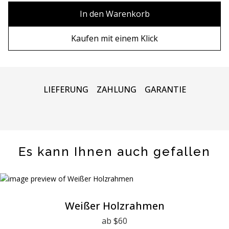
90х90 cm
Ohne Rahmen
In den Warenkorb
100х100 cm
Holzrahmen
Kaufen mit einem Klick
110х110 cm
Metall rahmen
LIEFERUNG
ZAHLUNG
GARANTIE
Es kann Ihnen auch gefallen
Weißer Holzrahmen
ab $60