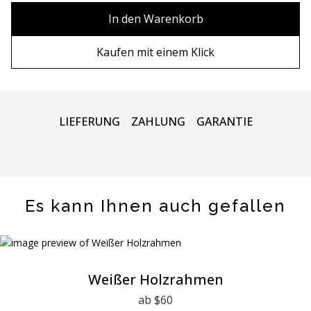
90х90 cm
Ohne Rahmen
In den Warenkorb
100х100 cm
Holzrahmen
Kaufen mit einem Klick
110х110 cm
Metall rahmen
LIEFERUNG
ZAHLUNG
GARANTIE
Es kann Ihnen auch gefallen
Weißer Holzrahmen
ab $60