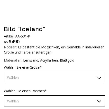
AUD (A$)
JPY (¥)
TWD (NT$)
Bild “Iceland”
Artikel: AA-531-P
$
490
ab
Notizen:
Es besteht die Möglichkeit, ein Gemälde in individueller
Größe und Farbe anzufertigen
Materialien:
Leinwand, Acrylfarben, Blattgold
Wählen Sie eine Größe*
Wählen
70х70 cm
Wählen Sie einen Rahmen*
80х80 cm
Wählen