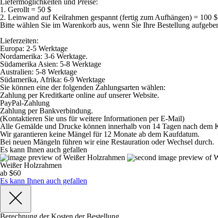
Liefermöglichkeiten und Preise:
1. Gerollt = 50 $
2. Leinwand auf Keilrahmen gespannt (fertig zum Aufhängen) = 100 $
Bitte wählen Sie im Warenkorb aus, wenn Sie Ihre Bestellung aufgebe
Lieferzeiten:
Europa: 2-5 Werktage
Nordamerika: 3-6 Werktage.
Südamerika Asien: 5-8 Werktage
Australien: 5-8 Werktage
Südamerika, Afrika: 6-9 Werktage
Sie können eine der folgenden Zahlungsarten wählen:
Zahlung per Kreditkarte online auf unserer Website.
PayPal-Zahlung
Zahlung per Bankverbindung.
(Kontaktieren Sie uns für weitere Informationen per E-Mail)
Alle Gemälde und Drucke können innerhalb von 14 Tagen nach dem Ka
Wir garantieren keine Mängel für 12 Monate ab dem Kaufdatum.
Bei neuen Mängeln führen wir eine Restauration oder Wechsel durch.
Es kann Ihnen auch gefallen
Weißer Holzrahmen
ab $60
Es kann Ihnen auch gefallen
Berechnung der Kosten der Bestellung