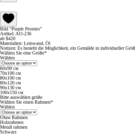
Bild “Purple Peonies”
Artikel: AO-236
ab
$
420
Materialien:
Leinwand, Öl
Notizen:
Es besteht die Möglichkeit, ein Gemälde in individueller Grö
Wählen Sie eine Größe*
Wählen
60х90 см
70х100 см
80х100 см
80х120 см
90x130 см
100х150 см
Bitte auswählen größe
Wählen Sie einen Rahmen*
Wählen
Ohne Rahmen
Holzrahmen
Metall rahmen
Schwarz