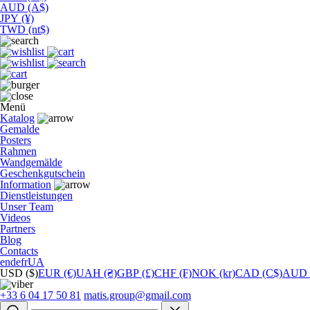
AUD (A$)
JPY (¥)
TWD (nt$)
Menü
Katalog
Gemalde
Posters
Rahmen
Wandgemälde
Geschenkgutschein
Information
Dienstleistungen
Unser Team
Videos
Partners
Blog
Contacts
en
de
fr
UA
USD ($)
EUR (€)
UAH (₴)
GBP (£)
CHF (₣)
NOK (kr)
CAD (C$)
AUD 
+33 6 04 17 50 81
matis.group@gmail.com