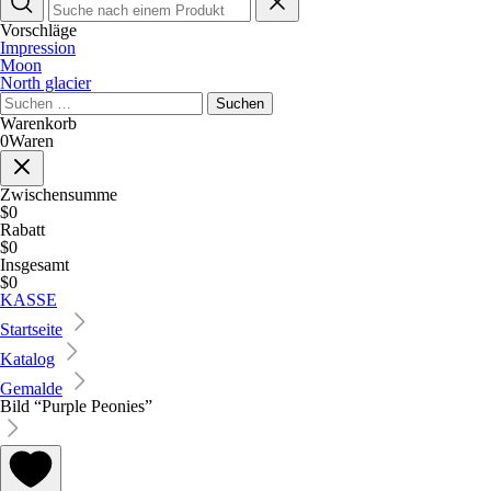
Vorschläge
Impression
Moon
North glacier
Suche
nach:
Warenkorb
0
Waren
Zwischensumme
$0
Rabatt
$0
Insgesamt
$0
KASSE
Startseite
Katalog
Gemalde
Bild “Purple Peonies”