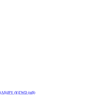
(A$)
JPY (¥)
TWD (nt$)