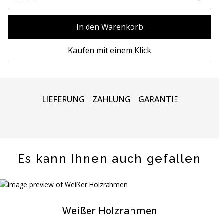
80х100 см
Ohne Rahmen
In den Warenkorb
80х120 см
Holzrahmen
Kaufen mit einem Klick
90x130 см
Metall rahmen
100х150 см
LIEFERUNG
ZAHLUNG
GARANTIE
Es kann Ihnen auch gefallen
Weißer Holzrahmen