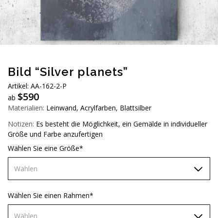
AUD (A$)
JPY (¥)
TWD (NT$)
Bild “Silver planets”
Artikel: АА-162-2-Р
$
590
ab
Materialien:
Leinwand, Acrylfarben, Blattsilber
Notizen:
Es besteht die Möglichkeit, ein Gemälde in individueller
Größe und Farbe anzufertigen
Wählen Sie eine Größe*
Wählen
60х90 см
Wählen Sie einen Rahmen*
70х100 см
Wählen