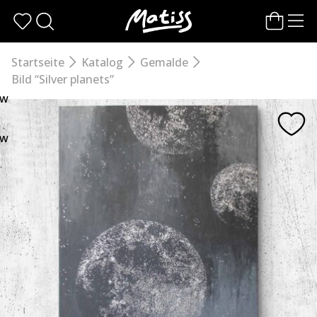
Direkt
zum
Inhalt
wechseln
Startseite
Katalog
Gemalde
Bild “Silver planets”