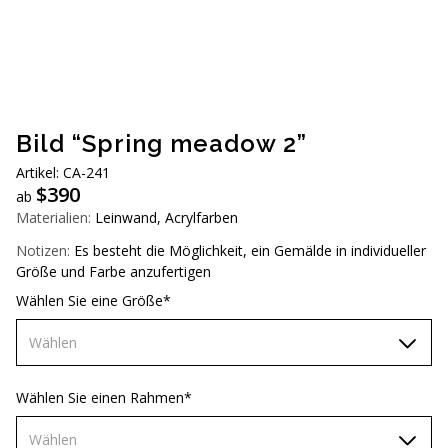
AUD (A$)
JPY (¥)
TWD (NT$)
Bild “Spring meadow 2”
Artikel: CА-241
$
390
ab
Materialien:
Leinwand, Acrylfarben
Notizen:
Es besteht die Möglichkeit, ein Gemälde in individueller
Größe und Farbe anzufertigen
Wählen Sie eine Größe*
Wählen
60х90 см
Wählen Sie einen Rahmen*
70х100 см
Wählen