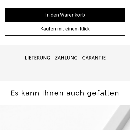
80х100 см
Ohne Rahmen
In den Warenkorb
80х120 см
Holzrahmen
Kaufen mit einem Klick
90x130 см
Metall rahmen
100х150 см
LIEFERUNG
ZAHLUNG
GARANTIE
Es kann Ihnen auch gefallen